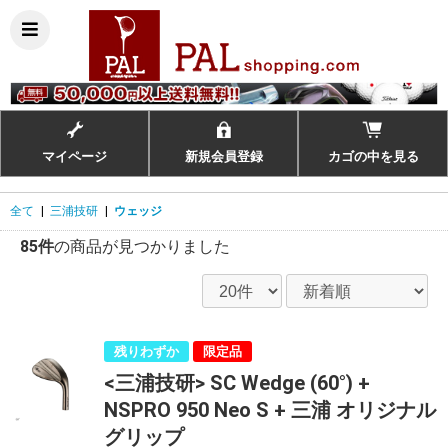
マイページ
新規会員登録
カゴの中を見る
全て
|
三浦技研
|
ウェッジ
85件
の商品が見つかりました
残りわずか
限定品
<三浦技研> SC Wedge (60°) +
NSPRO 950 Neo S + 三浦 オリジナル
グリップ