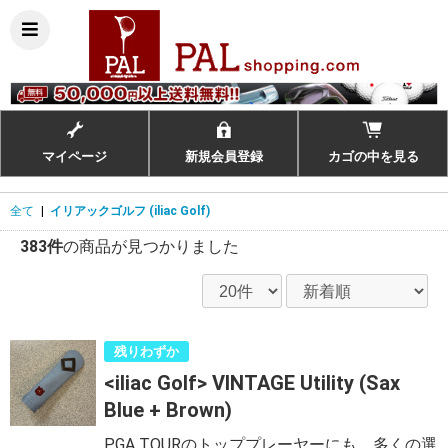
マイページ
新規会員登録
カゴの中を見る
全て
|
イリアックゴルフ (iliac Golf)
383件
の商品が見つかりました
残りわずか
<iliac Golf> VINTAGE Utility (Sax
Blue + Brown)
PGA TOURのトッププレーヤーにも、多くの選