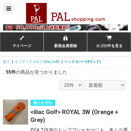
マイページ
新規会員登録
カゴの中を見る
全て
|
イリアックゴルフ (iliac Golf)
|
ヘッドカバー(3ウッド)
55件
の商品が見つかりました
残りわずか
<iliac Golf> ROYAL 3W (Orange +
Grey)
PGA TOURのトッププレーヤーにも、多くの選