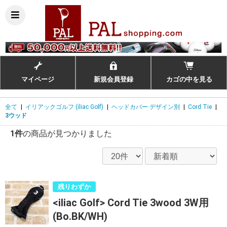
マイページ
新規会員登録
カゴの中を見る
全て
|
イリアックゴルフ (iliac Golf)
|
ヘッドカバー デザイン別
|
Cord Tie
|
3ウッド
1件
の商品が見つかりました
残りわずか
<iliac Golf> Cord Tie 3wood 3W用
(Bo.BK/WH)